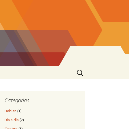
Pesquisar
por:
Categorias
Debian
(1)
Dia a dia
(2)
Gentoo
(1)