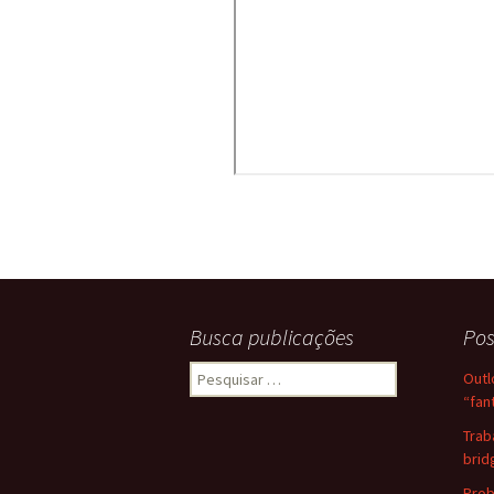
Busca publicações
Pos
Pesquisar
Outl
por:
“fan
Trab
brid
Prob