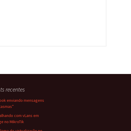
ts recentes
ook enviando mensagens
tasmas”
alhando com vLans em
ge no MikroTik
lema de virtualização no