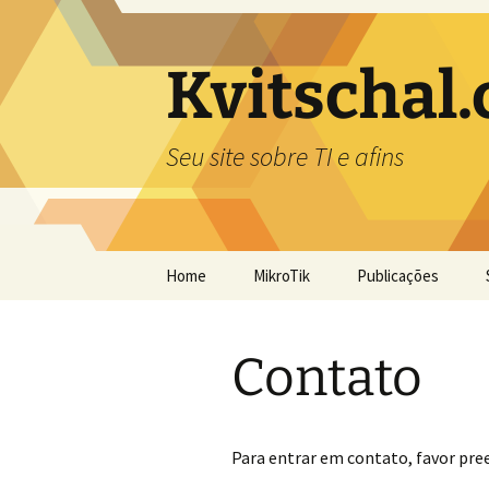
Pular
para
o
Kvitschal
conteúdo
Seu site sobre TI e afins
Home
MikroTik
Publicações
MTCNA
MT
In
Contato
Para entrar em contato, favor pre